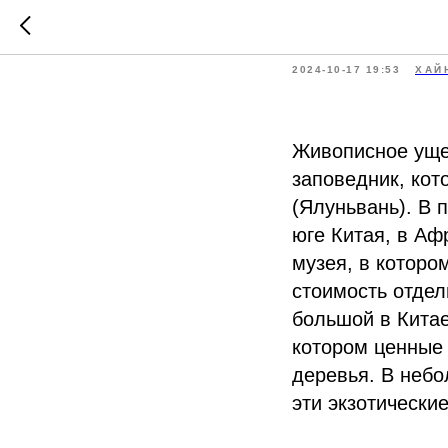
Ущелье 
2024-10-17 19:53
ХАЙ
Живописное уще
заповедник, кот
(Ялуньвань). В 
юге Китая, в Аф
музея, в которо
стоимость отде
большой в Китае
котором ценные 
деревья. В небо
эти экзотически