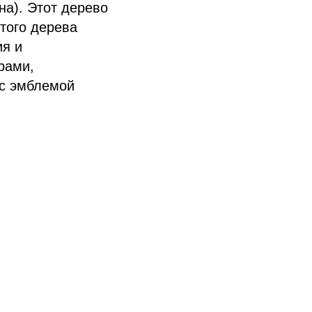
на). Этот дерево
этого дерева
ия и
рами,
с эмблемой