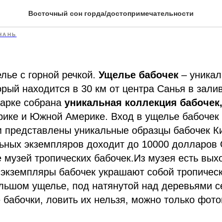
бабочек
Восточный сон горда/достопримечательности
НАНЬ
лье с горной речкой.
Ущелье бабочек
– уникал
орый находится в 30 км от центра Санья в зали
парке собрана
уникальная коллекция бабочек
рике и Южной Америке. Вход в ущелье бабочек 
м представлены уникальные образцы бабочек Ки
льных экземпляров доходит до 10000 долларов
 музей тропических бабочек.Из музея есть выхо
экземпляры бабочек украшают собой тропическ
льшом ущелье, под натянутой над деревьями с
е бабочки, ловить их нельзя, можно только фот