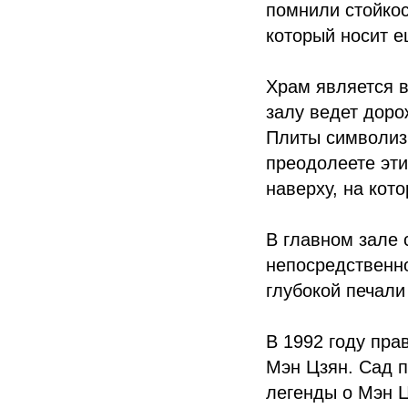
помнили стойкос
который носит е
Храм является в
залу ведет доро
Плиты символизи
преодолеете эти
наверху, на кот
В главном зале 
непосредственн
глубокой печали
В 1992 году пра
Мэн Цзян. Сад п
легенды о Мэн Ц