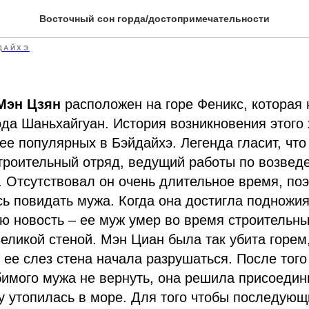
вушки Мэн Цзян
Восточный сон горда/достопримечательности
ДАЙХЭ
Мэн Цзян
расположен на горе Феникс, которая 
рода Шаньхайгуан. История возникновения этого
ее популярных в Бэйдайхэ. Легенда гласит, чт
троительный отряд, ведущий работы по возвед
. Отсутствовал он очень длительное время, по
ь повидать мужа. Когда она достигла подножия
ю новость – ее муж умер во время строительны
еликой стеной. Мэн Циан была так убита горем,
т ее слез стена начала разрушаться. После того
имого мужа не вернуть, она решила присоедини
у утопилась в море. Для того чтобы последую