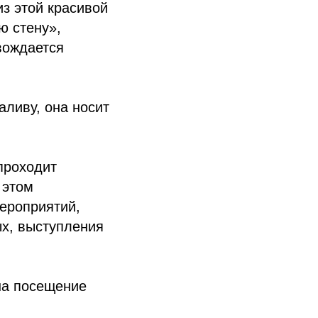
из этой красивой
ю стену»,
вождается
аливу, она носит
проходит
 этом
мероприятий,
ых, выступления
на посещение