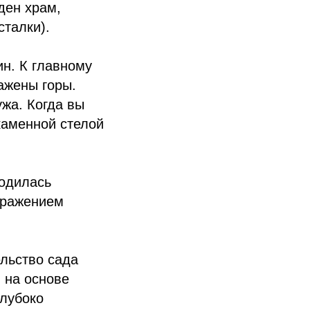
ден храм,
сталки).
н. К главному
ажены горы.
жа. Когда вы
каменной стелой
ходилась
ыражением
ельство сада
 на основе
глубоко