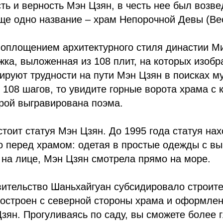
ть и верность Мэн Цзян, в честь нее был возве
ще одно название – храм Непорочной Девы (Ве
оплощением архитектурного стиля династии Ми
жка, выложенная из 108 плит, на которых изобр
руют трудности на пути Мэн Цзян в поисках му
 108 шагов, то увидите горные ворота храма с 
орой выгравирована поэма.
стоит статуя Мэн Цзян. До 1995 года статуя на
о перед храмом: одетая в простые одежды с в
 на лице, Мэн Цзян смотрела прямо на море.
вительство Шаньхайгуан субсидировало строит
остроен с северной стороны храма и оформлен
зян. Прогуливаясь по саду, вы сможете более 