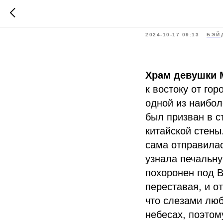
Храм де
2024-10-17 09:13
БЭЙ
Храм девушки 
к востоку от го
одной из наибол
был призван в с
китайской стены
сама отправилас
узнала печальну
похоронен под В
переставая, и о
что слезами люб
небесах, поэтом