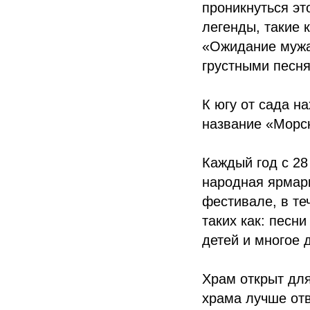
проникнуться эт
легенды, такие 
«Ожидание мужа 
грустными песня
К югу от сада н
название «Морск
Каждый год с 28
народная ярмар
фестивале, в те
таких как: песн
детей и многое 
Храм открыт для
храма лучше отв