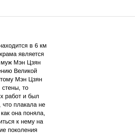
находится в 6 км
 храма является
о муж Мэн Цзян
ению Великой
этому Мэн Цзян
 стены, то
х работ и был
 что плакала не
 как она поняла,
ться к нему на
щие поколения