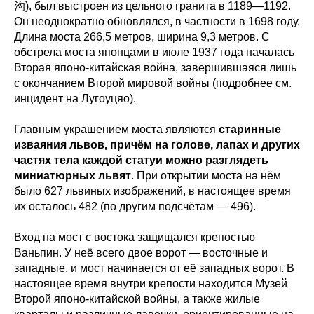
沟), был выстроен из цельного гранита в 1189—1192.
Он неоднократно обновлялся, в частности в 1698 году.
Длина моста 266,5 метров, ширина 9,3 метров. С
обстрела моста японцами в июле 1937 года началась
Вторая японо-китайская война, завершившаяся лишь
с окончанием Второй мировой войны (подробнее см.
инцидент на Лугоуцяо).
Главным украшением моста являются
старинные
изваяния львов, причём на голове, лапах и других
частях тела каждой статуи можно разглядеть
миниатюрных львят
. При открытии моста на нём
было 627 львиных изображений, в настоящее время
их осталось 482 (по другим подсчётам — 496).
Вход на мост с востока защищался крепостью
Ваньпин. У неё всего двое ворот — восточные и
западные, и мост начинается от её западных ворот. В
настоящее время внутри крепости находится Музей
Второй японо-китайской войны, а также жилые