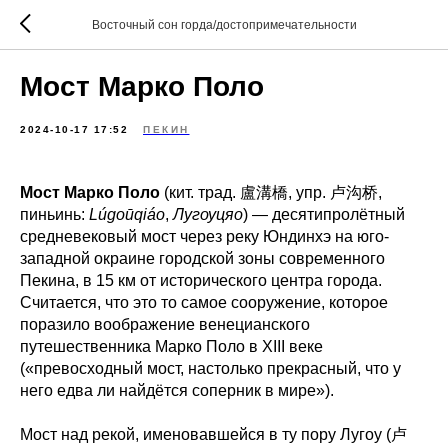
Восточный сон горда/достопримечательности
Мост Марко Поло
2024-10-17 17:52
ПЕКИН
Мост Марко Поло
(кит. трад. 盧溝橋, упр. 卢沟桥,
пиньинь:
Lúgoūqiáo
,
Лугоуцяо
) — десятипролётный
средневековый мост через реку Юндинхэ на юго-
западной окраине городской зоны современного
Пекина, в 15 км от исторического центра города.
Считается, что это то самое сооружение, которое
поразило воображение венецианского
путешественника Марко Поло в XIII веке
(«превосходный мост, настолько прекрасный, что у
него едва ли найдётся соперник в мире»).
Мост над рекой, именовавшейся в ту пору Лугоу (卢