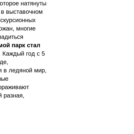
которое натянуты
, в выставочном
кскурсионных
ожан, многие
ладиться
мой парк стал
.
Каждый год с 5
де,
 в ледяной мир,
ные
вораживают
 разная,