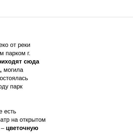
еко от реки
м парком г.
риходят сюда
,
могила
состоялась
оду парк
е есть
еатр на открытом
е –
цветочную