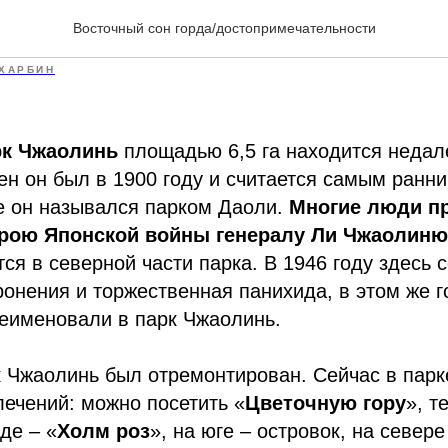
аолинь
Восточный сон горда/достопримечательности
ХАРБИН
рк Чжаолинь
площадью 6,5 га находится недал
ен он был в 1900 году и считается самым ранни
е он назывался парком Даоли.
Многие люди п
ерою Японской войны генералу Ли Чжаолиню
тся в северной части парка. В 1946 году здесь 
онения и торжественная панихида, в этом же г
еименовали в парк Чжаолинь.
к Чжаолинь был отремонтирован. Сейчас в парк
ечений: можно посетить «
Цветочную гору
», т
де – «
Холм роз
», на юге – островок, на север