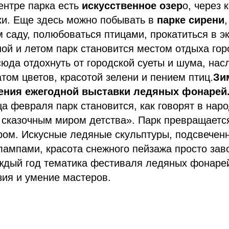
ентре парка есть
искусственное озер
о, через 
ки. Еще здесь можно побывать в
парке сирени
м саду, полюбоваться птицами, прокатиться в э
ной и летом парк становится местом отдыха гор
юда отдохнуть от городской суеты и шума, нас
ом цветов, красотой зелени и пением птиц.
Зи
ения ежегодной выставки ледяных фонарей
ца февраля парк становится, как говорят в наро
сказочным миром детства». Парк превращается
ром. Искусные ледяные скульптуры, подсвечен
лампами, красота снежного пейзажа просто за
ждый год тематика фестиваля ледяных фонарей
ия и умение мастеров.