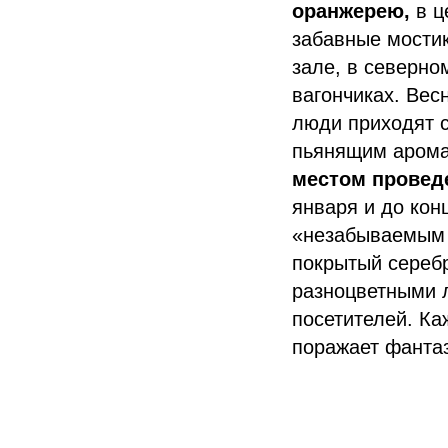
оранжерею,
в ц
забавные мости
зале, в северно
вагончиках. Вес
люди приходят с
пьянящим аромат
местом провед
января и до кон
«незабываемым 
покрытый сереб
разноцветными 
посетителей. Ка
поражает фантаз