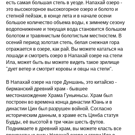
есть самая большая степь в уезде. Напахай озеро -
это высокогорное высокогорное озеро и болото и
степной пейзаж, в конце лета и в начале осени
большое количество объема воды, к зимнему сезону
водопонижение и текущая вода становится большом
болотом и травянистым болотистым местностем. В
осений период золотая степь, белая снежная гора
отражается в озере, как рай. Вы можете кататься на
лошади и смотреть озеро в Напахай озере на степи
Ила, может быть вы можете видеть такое зрилище
"дует ветер и смотрит коровы и овцы на степи".
В Напахай озере на горе Дуншань, это китайско -
бирманский древний храм - бывшее
местонахождение Храма Гуньиньсы. Храм был
построен во времена конца династии Юань и в
династии Цин был разрушен войной. Согласно
историческим данным, в храме есть Цянба статуя
Будды, её высотой в три чжан шесть футов.
Поднимаете в древний храм, вы можете класть все