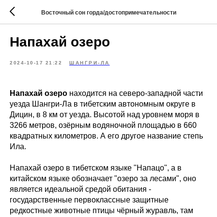
Восточный сон горда/достопримечательности
Напахай озеро
2024-10-17 21:22
ШАНГРИ-ЛА
Напахай озеро
находится на северо-западной части
уезда Шангри-Ла в тибетским автономным округе в
Дицин, в 8 км от уезда. Высотой над уровнем моря в
3266 метров, озёрным водяночной площадью в 660
квадратных километров. А его другое название степь
Ила.
Напахай озеро в тибетском языке "Напацо", а в
китайском языке обозначает "озеро за лесами", оно
является идеальной средой обитания -
государственные первоклассные защитные
редкостные животные птицы чёрный журавль, там