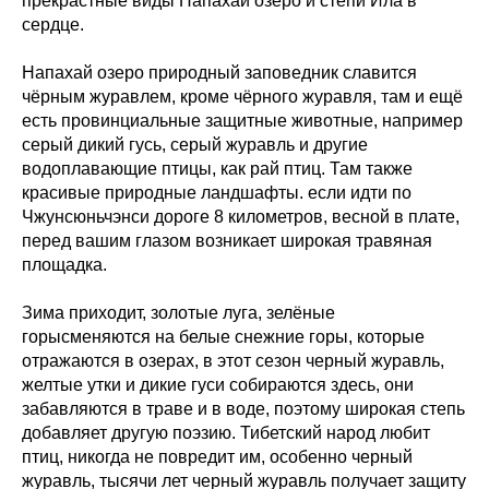
прекрастные виды Напахай озеро и степи Ила в
сердце.
Напахай озеро природный заповедник славится
чёрным журавлем, кроме чёрного журавля, там и ещё
есть провинциальные защитные животные, например
серый дикий гусь, серый журавль и другие
водоплавающие птицы, как рай птиц. Там также
красивые природные ландшафты. если идти по
Чжунсюньчэнси дороге 8 километров, весной в плате,
перед вашим глазом возникает широкая травяная
площадка.
Зима приходит, золотые луга, зелёные
горысменяются на белые снежние горы, которые
отражаются в озерах, в этот сезон черный журавль,
желтые утки и дикие гуси собираются здесь, они
забавляются в траве и в воде, поэтому широкая степь
добавляет другую поэзию. Тибетский народ любит
птиц, никогда не повредит им, особенно черный
журавль, тысячи лет черный журавль получает защиту