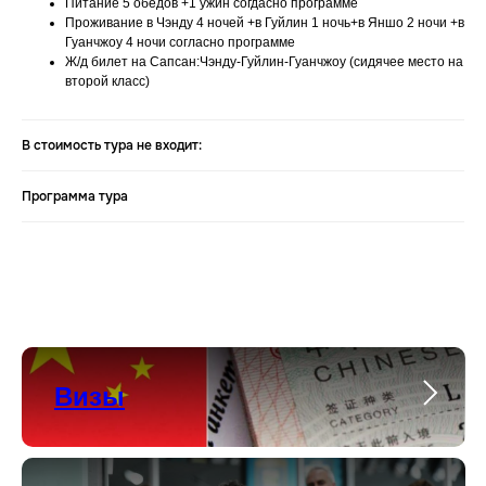
Питание 5 обедов +1 ужин согдасно программе
Проживание в Чэнду 4 ночей +в Гуйлин 1 ночь+в Яншо 2 ночи +в
Гуанчжоу 4 ночи согласно программе
Ж/д билет на Сапсан:Чэнду-Гуйлин-Гуанчжоу (сидячее место на
второй класс)
В стоимость тура не входит:
Программа тура
Визы