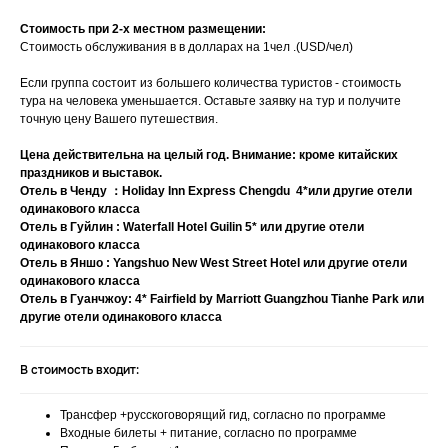
Стоимость при 2-х местном размещении:
Стоимость обслуживания в в долларах на 1чел .(USD/чел)
Если группа состоит из большего количества туристов - стоимость
тура на человека уменьшается. Оставьте заявку на тур и получите
точную цену Вашего путешествия.
Цена действительна на целый год. Внимание: кроме китайских
праздников и выставок.
Отель в Ченду ：Holiday Inn Express Chengdu 4*или другие отели
одинакового класса
Отель в Гуйлин : Waterfall Hotel Guilin 5* или другие отели
одинакового класса
Отель в Яншо : Yangshuo New West Street Hotel или другие отели
одинакового класса
Отель в Гуанчжоу: 4* Fairfield by Marriott Guangzhou Tianhe Park или
другие отели одинакового класса
В стоимость входит:
Трансфер +русскоговорящий гид, согласно по программе
Входные билеты + питание, согласно по программе