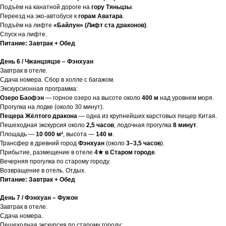
Подъём на канатной дороге на
гору Тяньцзы
.
Переезд на эко-автобусе к
горам Аватара
.
Подъём на лифте
«Байлун» (Лифт ста драконов)
.
Спуск на лифте.
Питание: Завтрак + Обед
День 6 / Чжанцзяцзе – Фэнхуан
Завтрак в отеле.
Сдача номера. Сбор в холле с багажом.
Экскурсионная программа:
Озеро Баофэн
— горное озеро на высоте около
400 м
над уровнем моря.
Прогулка на лодке (около 30 минут).
Пещера Жёлтого дракона
— одна из крупнейших карстовых пещер Китая.
Пешеходная экскурсия около
2,5 часов
, лодочная прогулка
8 минут
.
Площадь —
10 000 м²
, высота —
140 м
.
Трансфер в древний город
Фэнхуан
(около
3–3,5 часов
).
Прибытие, размещение в отеле
4★ в Старом городе
.
Вечерняя прогулка по старому городу.
Возвращение в отель. Отдых.
Питание: Завтрак + Обед
День 7 / Фэнхуан – Фужон
Завтрак в отеле.
Сдача номера.
Пешеходная экскурсия по старому городу: