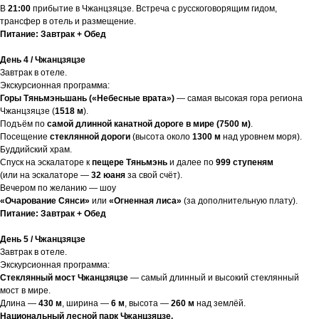
В
21:00
прибытие в Чжанцзяцзе. Встреча с русскоговорящим гидом,
трансфер в отель и размещение.
Питание: Завтрак + Обед
День 4 / Чжанцзяцзе
Завтрак в отеле.
Экскурсионная программа:
Горы Тяньмэньшань («Небесные врата»)
— самая высокая гора региона
Чжанцзяцзе (
1518 м
).
Подъём по
самой длинной канатной дороге в мире (7500 м)
.
Посещение
стеклянной дороги
(высота около
1300 м
над уровнем моря).
Буддийский храм.
Спуск на эскалаторе к
пещере Тяньмэнь
и далее по
999 ступеням
(или на эскалаторе —
32 юаня
за свой счёт).
Вечером по желанию — шоу
«Очарование Сянси»
или
«Огненная лиса»
(за дополнительную плату).
Питание: Завтрак + Обед
День 5 / Чжанцзяцзе
Завтрак в отеле.
Экскурсионная программа:
Стеклянный мост Чжанцзяцзе
— самый длинный и высокий стеклянный
мост в мире.
Длина —
430 м
, ширина —
6 м
, высота —
260 м
над землёй.
Национальный лесной парк Чжанцзяцзе.