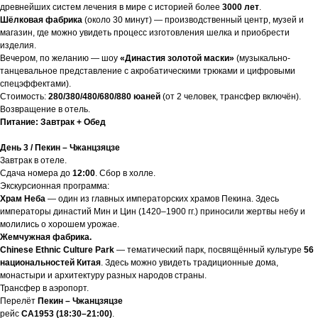
древнейших систем лечения в мире с историей более
3000 лет
.
Шёлковая фабрика
(около 30 минут) — производственный центр, музей и
магазин, где можно увидеть процесс изготовления шелка и приобрести
изделия.
Вечером, по желанию — шоу
«Династия золотой маски»
(музыкально-
танцевальное представление с акробатическими трюками и цифровыми
спецэффектами).
Стоимость:
280/380/480/680/880 юаней
(от 2 человек, трансфер включён).
Возвращение в отель.
Питание: Завтрак + Обед
День 3 / Пекин – Чжанцзяцзе
Завтрак в отеле.
Сдача номера до
12:00
. Сбор в холле.
Экскурсионная программа:
Храм Неба
— один из главных императорских храмов Пекина. Здесь
императоры династий Мин и Цин (1420–1900 гг.) приносили жертвы небу и
молились о хорошем урожае.
Жемчужная фабрика.
Chinese Ethnic Culture Park
— тематический парк, посвящённый культуре
56
национальностей Китая
. Здесь можно увидеть традиционные дома,
монастыри и архитектуру разных народов страны.
Трансфер в аэропорт.
Перелёт
Пекин – Чжанцзяцзе
рейс
CA1953 (18:30–21:00)
.