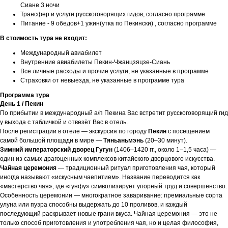
Сиане 3 ночи
Трансфер и услуги русскоговорящих гидов, согласно программе
Питание - 9 обедов+1 ужин(утка по Пекински) , согласно программе
В стоимость тура не входит:
Международный авиабилет
Внутренние авиабилеты Пекин-Чжанцзяцзе-Сиань
Все личные расходы и прочие услуги, не указанные в программе
Страховки от невыезда, не указанные в программе тура
Программа тура
День 1 / Пекин
По прибытии в международный а/п Пекина Вас встретит русскоговорящий гид
у выхода с табличкой и отвезёт Вас в отель.
После регистрации в отеле — экскурсия по городу
Пекин
с посещением
самой большой площади в мире —
Тяньаньмэнь
(20–30 минут).
Зимний императорский дворец Гугун
(1406–1420 гг., около 1–1,5 часа) —
один из самых драгоценных комплексов китайского дворцового искусства.
Чайная церемония
— традиционный ритуал приготовления чая, который
иногда называют «искусным чаепитием». Название переводится как
«мастерство чая», где «гунфу» символизирует упорный труд и совершенство.
Особенность церемонии — многократное заваривание: премиальные сорта
улуна или пуэра способны выдержать до 10 проливов, и каждый
последующий раскрывает новые грани вкуса. Чайная церемония — это не
только способ приготовления и употребления чая, но и целая философия,