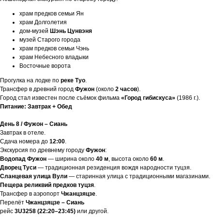
храм предков семьи Ян
храм Долголетия
дом-музей
Шэнь Цунвэня
музей Старого города
храм предков семьи Чэнь
храм Небесного владыки
Восточные ворота
Прогулка на лодке по
реке Туо
.
Трансфер в древний город
Фужон
(около
2 часов
).
Город стал известен после съёмок фильма
«Город гибискуса»
(1986 г.).
Питание: Завтрак + Обед
День 8 / Фужон – Сиань
Завтрак в отеле.
Сдача номера до
12:00
.
Экскурсия по древнему городу
Фужон
:
Водопад Фужон
— ширина около
40 м
, высота около
60 м
.
Дворец Туси
— традиционная резиденция вождя народности туцзя.
Сланцевая улица Вули
— старинная улица с традиционными магазинами.
Пещера реликвий предков туцзя
.
Трансфер в аэропорт
Чжанцзяцзе
.
Перелёт
Чжанцзяцзе – Сиань
рейс
3U3258 (22:20–23:45)
или другой.