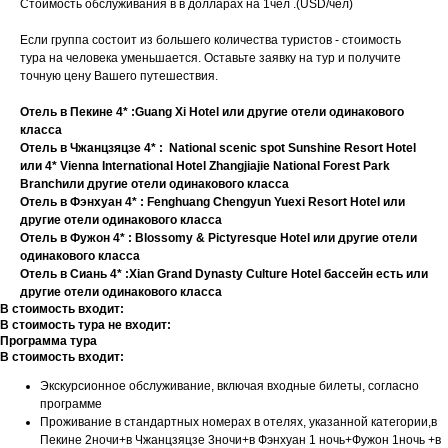
Стоимость обслуживания в в долларах на 1чел .(USD/чел)
Если группа состоит из большего количества туристов - стоимость
тура на человека уменьшается. Оставьте заявку на тур и получите
точную цену Вашего путешествия.
Отель в Пекине 4* :Guang Xi Hotel или другие отели одинакового
класса
Отель в Чжанцзяцзе 4* : National scenic spot Sunshine Resort Hotel
или 4* Vienna International Hotel Zhangjiajie National Forest Park
Branchили другие отели одинакового класса
Отель в Фэнхуан 4* : Fenghuang Chengyun Yuexi Resort Hotel или
другие отели одинакового класса
Отель в Фужон 4* : Blossomy & Pictyresque Hotel или другие отели
одинакового класса
Отель в Сиань 4* :Xian Grand Dynasty Culture Hotel бассейн есть или
другие отели одинакового класса
В стоимость входит:
В стоимость тура не входит:
Программа тура
В стоимость входит:
Экскурсионное обслуживание, включая входные билеты, согласно
программе
Проживание в стандартных номерах в отелях, указанной категории,в
Пекине 2ночи+в Чжанцзяцзе 3ночи+в Фэнхуан 1 ночь+Фужон 1ночь +в