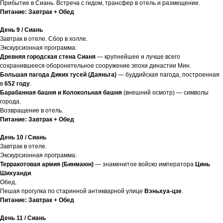
Прибытие в Сиань. Встреча с гидом, трансфер в отель и размещение.
Питание: Завтрак + Обед
День 9 / Сиань
Завтрак в отеле. Сбор в холле.
Экскурсионная программа:
Древняя городская стена Сианя
— крупнейшее и лучше всего
сохранившееся оборонительное сооружение эпохи династии Мин.
Большая пагода Диких гусей (Даяньта)
— буддийская пагода, построенная
в
652 году
.
Барабанная башня и Колокольная башня
(внешний осмотр) — символы
города.
Возвращение в отель.
Питание: Завтрак + Обед
День 10 / Сиань
Завтрак в отеле.
Экскурсионная программа:
Терракотовая армия (Бинмаюн)
— знаменитое войско императора
Цинь
Шихуанди
.
Обед.
Пешая прогулка по старинной антикварной улице
Вэньхуа-цзе
.
Питание: Завтрак + Обед
День 11 / Сиань