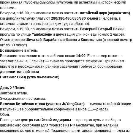
пронизанная глубоким смыслом, культурными аспектами и историческими
корнями.
Вечером, в
16:00
, по желанию можно посетить
китайский цирк (акробатика)
(за дополнительную плату от
280/380/480/680/880 юаней
с человека, в
стоимость входит трансфер с гидом туда и обратно).
Вечером, в
19:30
, по желанию можно посетить
Вечерний Старый Пекин
:
прогулка по улице
Yandaixiejie
и дегустация уличной еды (около 2 часов).
Осмотр:
озеро Шичахай
,
Барабанная башня
и
Колокольня
(внешний осмотр
около 30 минут).
Возвращение в отель.
Внимание: заселение в отель обычно после
14:00
. Если номер готов —
заселят раньше. Если нет — сначала проводится экскурсия. При раннем
прилёте и необходимости раннего заселения требуется бронирование
дополнительной ночи
.
Питание: Обед (утка по-пекински)
День 2 / Пекин
Завтрак в отеле.
Экскурсионная программа:
Великая Китайская стена (участок JuYongGuan)
— символ китайской нации
и крупнейшее оборонительное сооружение в мире (1,5–2 часа).
Обед.
Посещение
центра китайской медицины
— проверка пульса и общего
физического состояния (для туристов из РФ бесплатно, при желании
посещение можно отменить). Традиционная китайская медицина — одна из