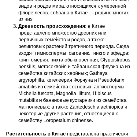
видов и родов мира, относящихся к умеренной
флоре лесов, собрана в Китае — родине многих
из них.
Древность происхождения:
в Китае
представлено множество древних или
первичных семейств и родов, а также
реликтовых растений третичного периода. Сюда
входят гимноспермы: саговник, гинкго и эфедра;
криптомерия, пихта обыкновенная, Glyрtostrobus
pensilis, метасеквойя и тайваньская флузиана из
семейства китайских хвойных; Gathaya
argyrophilla, кетелеерия Форчуна и Pseudolarix
amabilis из семейства сосновых; ангиоспермы:
Michelia fuscata, Magnolia lilitum, Hibiscus
mutabilis и банановые кустарники из семейства
магнолиевых; а также Zantedeschia aethiopica и
некоторые другие растения, относящиеся к
семейству Loropetalum chinense.
Растительность в Китае
представлена практически