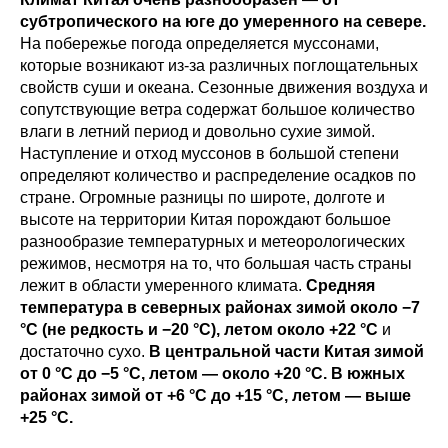
субтропического на юге до умеренного на севере.
На побережье погода определяется муссонами,
которые возникают из-за различных поглощательных
свойств суши и океана. Сезонные движения воздуха и
сопутствующие ветра содержат большое количество
влаги в летний период и довольно сухие зимой.
Наступление и отход муссонов в большой степени
определяют количество и распределение осадков по
стране. Огромные разницы по широте, долготе и
высоте на территории Китая порождают большое
разнообразие температурных и метеорологических
режимов, несмотря на то, что большая часть страны
лежит в области умеренного климата.
Средняя
температура в северных районах зимой около −7
°C (не редкость и −20 °C), летом около +22 °C
и
достаточно сухо.
В центральной части Китая зимой
от 0 °C до −5 °C, летом — около +20 °C. В южных
районах зимой от +6 °C до +15 °C, летом — выше
+25 °C.