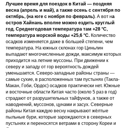
Лучшее время для поездок в Китай — поздняя
весна (апрель и май), а также осень с сентября по
октябрь, (на юге с ноября по февраль)
. А вот н
а
остров Хайнань вполне можно ездить круглый
год. Среднегодовая температура там +28 °C,
температура морской воды +25,6 °C.
Количество
осадков изменяется даже в большей степени, чем
температура. На южных склонах гор Циньлин
выпадают многочисленные дожди, максимум которых
приходится на летние муссоны. При движении к
северу и западу от гор вероятность дождей
уменьшается. Северо-западные районы страны —
самые сухие, в расположенных там пустынях (Такла-
Макан, Гоби, Ордос) осадков практически нет. Южные
и восточные области Китая часто (около 5 раз в год)
страдают от разрушительных тайфунов, а также от
наводнений, муссонов, цунами и засух. Северные
районы Китая каждую весну накрывают жёлтые
пыльные бури, которые зарождаются в северных
пустынях и переносятся ветрами в сторону Кореи и