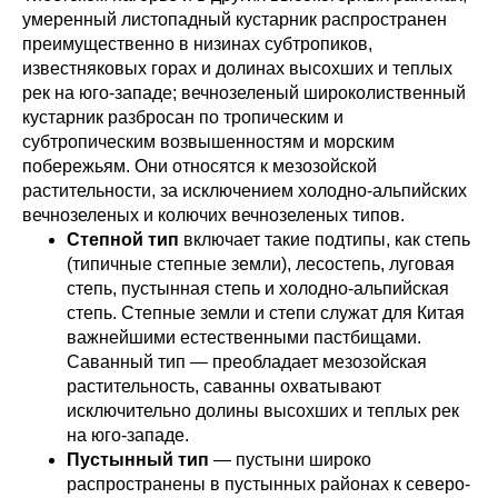
умеренный листопадный кустарник распространен
преимущественно в низинах субтропиков,
известняковых горах и долинах высохших и теплых
рек на юго-западе; вечнозеленый широколиственный
кустарник разбросан по тропическим и
субтропическим возвышенностям и морским
побережьям. Они относятся к мезозойской
растительности, за исключением холодно-альпийских
вечнозеленых и колючих вечнозеленых типов.
Степной тип
включает такие подтипы, как степь
(типичные степные земли), лесостепь, луговая
степь, пустынная степь и холодно-альпийская
степь. Степные земли и степи служат для Китая
важнейшими естественными пастбищами.
Саванный тип — преобладает мезозойская
растительность, саванны охватывают
исключительно долины высохших и теплых рек
на юго-западе.
Пустынный тип
— пустыни широко
распространены в пустынных районах к северо-