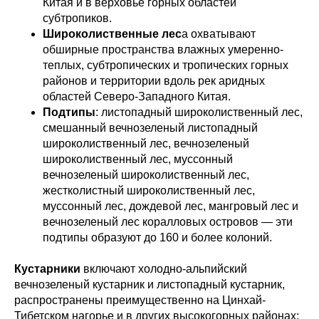
Китая и в верховье горных областей
субтропиков.
Широколиственные лес
а охватывают
обширные пространства влажных умеренно-
теплых, субтропических и тропических горных
районов и территории вдоль рек аридных
областей Северо-Западного Китая.
Подтипы
: листопадный широколиственный лес,
смешанный вечнозеленый листопадный
широколиственный лес, вечнозеленый
широколиственный лес, муссонный
вечнозеленый широколиственный лес,
жестколистный широколиственный лес,
муссонный лес, дождевой лес, мангровый лес и
вечнозеленый лес коралловых островов — эти
подтипы образуют до 160 и более колоний.
Кустарники
включают холодно-альпийский
вечнозеленый кустарник и листопадный кустарник,
распространены преимущественно на Цинхай-
Тибетском нагорье и в других высокогорных районах;