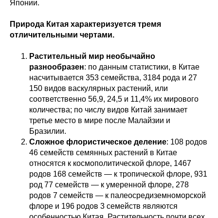
Японии.
Природа Китая характеризуется тремя
отличительными чертами.
Растительный мир необычайно
разнообразен
: по данным статистики, в Китае
насчитывается 353 семейства, 3184 рода и 27
150 видов васкулярных растений, или
соответственно 56,9, 24,5 и 11,4% их мирового
количества; по числу видов Китай занимает
третье место в мире после Малайзии и
Бразилии.
Сложное флористическое деление
: 108 родов
46 семейств семянных растений в Китае
относятся к космополитической флоре, 1467
родов 168 семейств — к тропической флоре, 931
род 77 семейств — к умеренной флоре, 278
родов 7 семейств — к палеосредиземноморской
флоре и 196 родов 3 семейств являются
особенностью Китая. Растительность почти всех