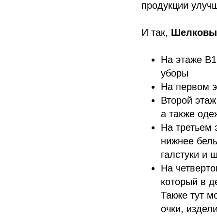
продукции улучш
И так,
Шелковый
На этаже B1
уборы
На первом э
Второй этаж
а также оде
На третьем 
нижнее бель
галстуки и 
На четверто
который в д
Также тут м
очки, издел