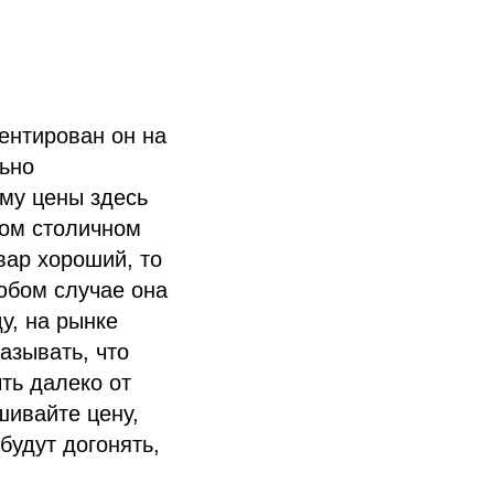
ентирован он на
льно
ому цены здесь
бом столичном
вар хороший, то
любом случае она
у, на рынке
азывать, что
ть далеко от
шивайте цену,
будут догонять,