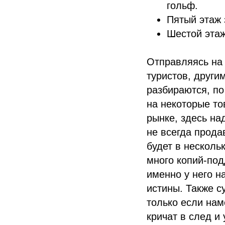
гольф.
Пятый этаж 
Шестой этаж
Отправляясь на 
туристов, други
разбираются, по
на некоторые то
рынке, здесь на
не всегда прода
будет в несколь
много копий-под
именно у него н
истины. Также с
только если нам
кричат в след и 