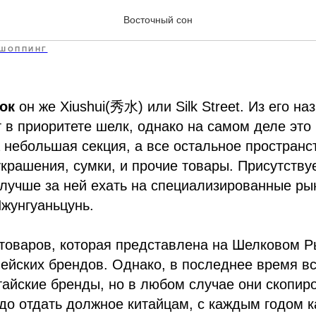
ый Рынок
Восточный сон
ШОППИНГ
нок
он же Xiushui(秀水) или Silk Street. Из его н
т в приоритете шелк, однако на самом деле это 
небольшая секция, а все остальное пространс
украшения, сумки, и прочие товары. Присутствуе
 лучше за ней ехать на специализированные ры
жунгуаньцунь.
товаров, которая представлена на Шелковом Ры
ейских брендов. Однако, в последнее время в
тайские бренды, но в любом случае они скопир
до отдать должное китайцам, с каждым годом к