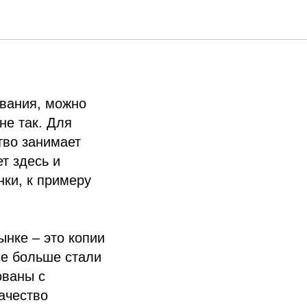
азвания, можно
не так. Для
тво занимает
т здесь и
нки, к примеру
нке – это копии
се больше стали
ованы с
ачество