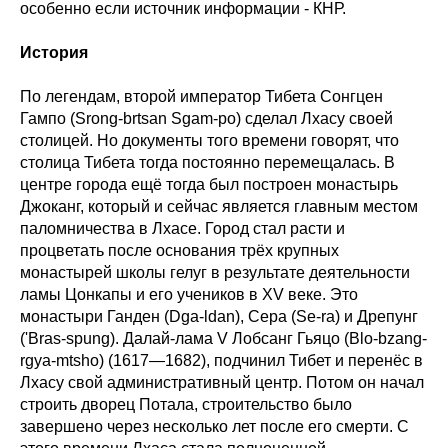
особенно если источник информации - КНР.
История
По легендам, второй император Тибета Сонгцен
Гампо (Srong-brtsan Sgam-po) сделал Лхасу своей
столицей. Но документы того времени говорят, что
столица Тибета тогда постоянно перемещалась. В
центре города ещё тогда был построен монастырь
Джоканг, который и сейчас является главным местом
паломничества в Лхасе. Город стал расти и
процветать после основания трёх крупных
монастырей школы гелуг в результате деятельности
ламы Цонкапы и его учеников в XV веке. Это
монастыри Ганден (Dga-ldan), Сера (Se-ra) и Дрепунг
('Bras-spung). Далай-лама V Лобсанг Гьяцо (Blo-bzang-
rgya-mtsho) (1617—1682), подчинил Тибет и перенёс в
Лхасу свой административный центр. Потом он начал
строить дворец Потала, строительство было
завершено через несколько лет после его смерти. С