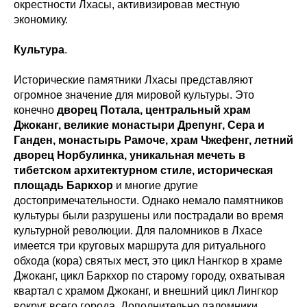
окрестности Лхасы, активизировав местную
экономику.
Культура
.
Исторические памятники Лхасы представляют
огромное значение для мировой культуры. Это
конечно
дворец Потала, центральный храм
Джоканг, великие монастыри Дрепунг, Сера и
Ганден, монастырь Рамоче, храм Чжефенг, летний
дворец Норбулинка, уникальная мечеть в
тибетском архитектурном стиле, историческая
площадь Баркхор
и многие другие
достопримечательности. Однако немало памятников
культуры были разрушены или пострадали во время
культурной революции. Для паломников в Лхасе
имеется три круговых маршрута для ритуального
обхода (кора) святых мест, это цикл Нангкор в храме
Джоканг, цикл Баркхор по старому городу, охватывая
квартал с храмом Джоканг, и внешний цикл Лингкор
вокруг всего города. Дополнительно паломники