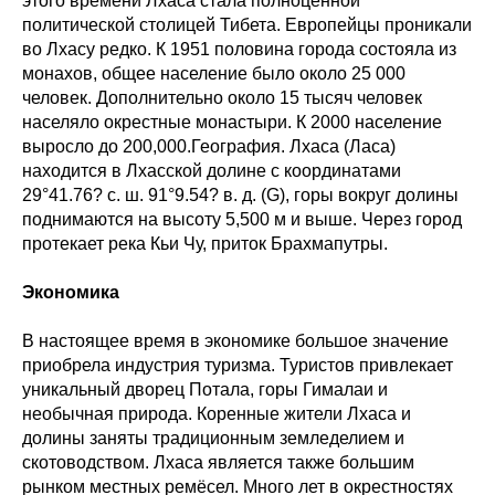
этого времени Лхаса стала полноценной
политической столицей Тибета. Европейцы проникали
во Лхасу редко. К 1951 половина города состояла из
монахов, общее население было около 25 000
человек. Дополнительно около 15 тысяч человек
населяло окрестные монастыри. К 2000 население
выросло до 200,000.География. Лхаса (Ласа)
находится в Лхасской долине с координатами
29°41.76? с. ш. 91°9.54? в. д. (G), горы вокруг долины
поднимаются на высоту 5,500 м и выше. Через город
протекает река Кьи Чу, приток Брахмапутры.
Экономика
В настоящее время в экономике большое значение
приобрела индустрия туризма. Туристов привлекает
уникальный дворец Потала, горы Гималаи и
необычная природа. Коренные жители Лхаса и
долины заняты традиционным земледелием и
скотоводством. Лхаса является также большим
рынком местных ремёсел. Много лет в окрестностях