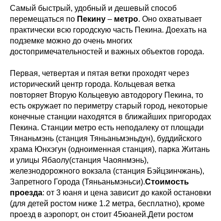
Самый быстрый, удобный и дешевый способ
перемещаться по
Пекину
–
метро
. Оно охватывает
практически всю городскую часть Пекина. Доехать на
подземке можно до очень многих
достопримечательностей и важных объектов города.
Первая, четвертая и пятая ветки проходят через
исторический центр города. Кольцевая ветка
повторяет Вторую Кольцевую автодорогу Пекина, то
есть окружает по периметру старый город, некоторые
конечные станции находятся в ближайших пригородах
Пекина. Станции метро есть неподалеку от площади
Тянаньмэнь (станция Тяньаньмэньдун), буддийского
храма Юнхэгун (одноименная станция), парка Житань
и улицы Ябаолу(станция Чаоянмэнь),
железнодорожного вокзала (станция Бэйцзинчжань),
Запретного Города (Тяньаньмэньси).
Стоимость
проезда
: от 3 юаня и цена зависит до какой остановки
(для детей ростом ниже 1.2 метра, бесплатно), кроме
проезд в аэропорт, он стоит 45юаней.Дети ростом